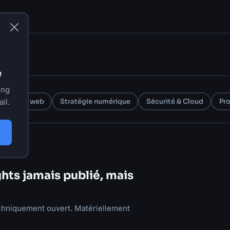
e
ing
il.
ppement web
Stratégie numérique
Sécurité & Cloud
Pro
hts jamais publié, mais
chniquement ouvert. Matériellement