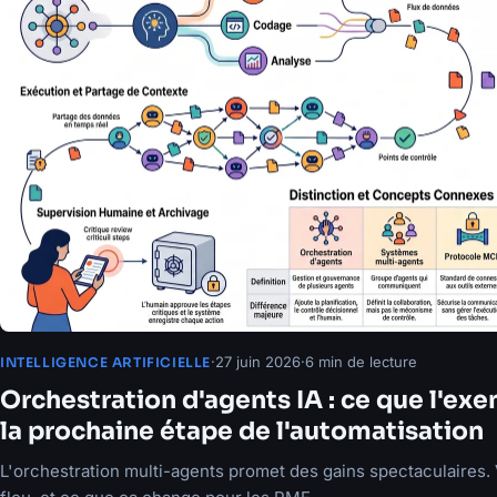
·
27 juin 2026
·
6 min de lecture
INTELLIGENCE ARTIFICIELLE
Orchestration d'agents IA : ce que l'ex
la prochaine étape de l'automatisation
L'orchestration multi-agents promet des gains spectaculaires. V