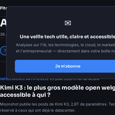
Fito Damour
Notes
Articles
✉
38 articles publiés
Une veille tech utile, claire et accessibl
Analyses sur l'IA, les technologies, le cloud, le market
Tous
et l'entrepreneuriat — directement dans votre boîte ma
Intelligence artificielle
Automatisation
Dévelo
Je m'abonne
·
29 juillet 2026
·
6 min de lecture
INTELLIGENCE ARTIFICIELLE
Kimi K3 : le plus gros modèle open weig
accessible à qui ?
Moonshot publie les poids de Kimi K3, 2,8T de paramètres. Te
réservé à ceux qui ont déjà le datacenter.