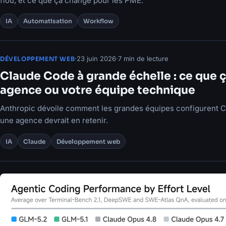
flou, et ce que ça change pour les PME.
IA
Automatisation
Workflow
·
23 juin 2026
·
7 min de lecture
DÉVELOPPEMENT WEB
Claude Code à grande échelle : ce que 
agence ou votre équipe technique
Anthropic dévoile comment les grandes équipes configurent 
une agence devrait en retenir.
IA
Claude
Développement web