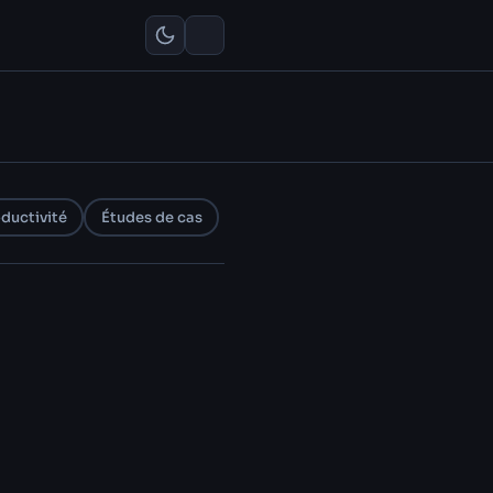
ductivité
Études de cas