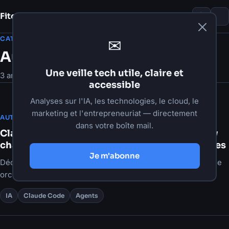
Fito Damour
Notes
CATÉGORIE
✉
Automatisation
Une veille tech utile, claire et
3 articles
accessible
Analyses sur l'IA, les technologies, le cloud, le
marketing et l'entrepreneuriat — directement
·
6 juin 2026
·
6 min de lecture
AUTOMATISATION
dans votre boîte mail.
Claude Code : comment le Dynamic Workflow
change la résolution des problèmes complexes
Je m'abonne
Découvrez comment les dynamic workflows de Claude Code
orchestrent des sous-agents en parallèle, avec validation
croisée et relance.
IA
Claude Code
Agents