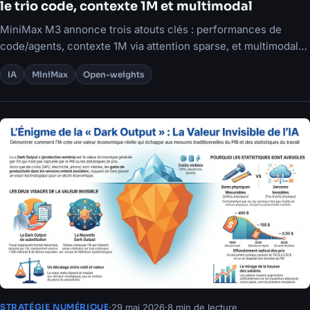
le trio code, contexte 1M et multimodal
MiniMax M3 annonce trois atouts clés : performances de
code/agents, contexte 1M via attention sparse, et multimodal
natif.
IA
MiniMax
Open-weights
·
29 mai 2026
·
8 min de lecture
STRATÉGIE NUMÉRIQUE