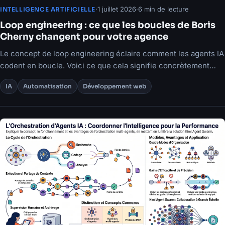
·
1 juillet 2026
·
6 min de lecture
INTELLIGENCE ARTIFICIELLE
Loop engineering : ce que les boucles de Boris
Cherny changent pour votre agence
Le concept de loop engineering éclaire comment les agents IA
codent en boucle. Voici ce que cela signifie concrètement
pour votre organisation.
IA
Automatisation
Développement web