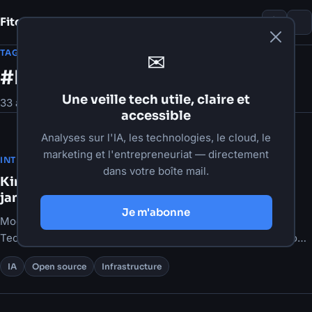
Fito Damour
Notes
TAG
✉
#IA
Une veille tech utile, claire et
33 articles
accessible
Analyses sur l'IA, les technologies, le cloud, le
marketing et l'entrepreneuriat — directement
·
29 juillet 2026
·
6 min de lecture
INTELLIGENCE ARTIFICIELLE
dans votre boîte mail.
Kimi K3 : le plus gros modèle open weights
jamais publié, mais accessible à qui ?
Je m'abonne
Moonshot publie les poids de Kimi K3, 2,8T de paramètres.
Techniquement ouvert. Matériellement réservé à ceux qui ont
déjà le datacenter.
IA
Open source
Infrastructure