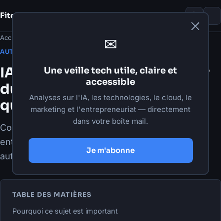
Fito Damour
Notes
Accueil
›
Articles
›
Automatisation
✉
·
29 mai 2026
·
7 min de lecture
AUTOMATISATION
IA agentique en 2026 : passer
Une veille tech utile, claire et
accessible
du chatbot à des workflows
Analyses sur l'IA, les technologies, le cloud, le
qui livrent
marketing et l'entrepreneuriat — directement
dans votre boîte mail.
Comprendre l'IA agentique, ses vrais usages en
entreprise et les étapes concrètes pour
Je m'abonne
automatiser sans perdre le contrôle.
TABLE DES MATIÈRES
Pourquoi ce sujet est important