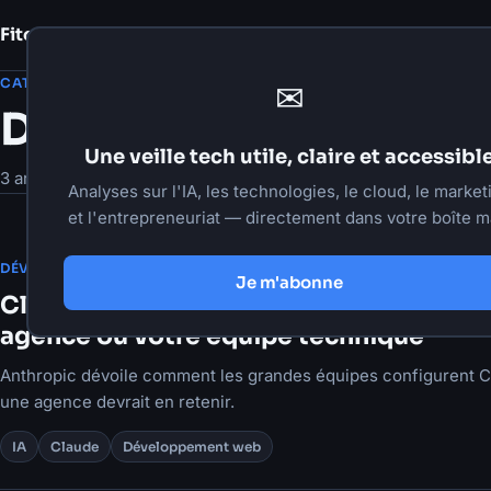
Fito Damour
Notes
CATÉGORIE
✉
Développement web
Une veille tech utile, claire et accessibl
3 articles
Analyses sur l'IA, les technologies, le cloud, le market
et l'entrepreneuriat — directement dans votre boîte ma
·
23 juin 2026
·
7 min de lecture
DÉVELOPPEMENT WEB
Je m'abonne
Claude Code à grande échelle : ce que 
agence ou votre équipe technique
Anthropic dévoile comment les grandes équipes configurent 
une agence devrait en retenir.
IA
Claude
Développement web