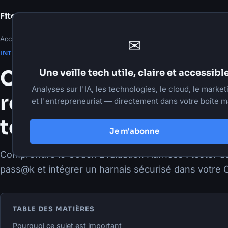
Fito Damour
Notes
Accueil
›
Articles
›
Intelligence artificielle
✉
·
26 mai 2026
·
6 min de lecture
INTELLIGENCE ARTIFICIELLE
Codex Harness : le f
Une veille tech utile, claire et accessibl
Analyses sur l'IA, les technologies, le cloud, le market
rend la génération de
et l'entrepreneuriat — directement dans votre boîte ma
testable et fiable
Je m'abonne
Comprendre le Codex Evaluation Harness : tester d
pass@k et intégrer un harnais sécurisé dans votre 
TABLE DES MATIÈRES
Pourquoi ce sujet est important