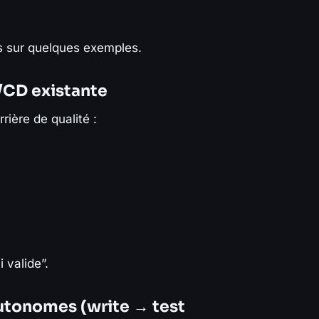
ées sur quelques exemples.
I/CD existante
ière de qualité :
 valide”.
autonomes (write → test