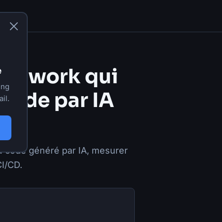
ramework qui
e
ing
 code par IA
il.
u code généré par IA, mesurer
CI/CD.