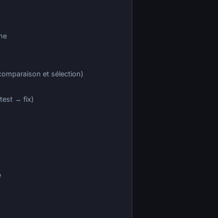
ne
comparaison et sélection)
est → fix)
e