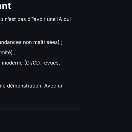
ant
 n’est pas d’“avoir une IA qui
pendances non maîtrisées) ;
rmité) ;
t moderne (CI/CD, revues,
 une démonstration. Avec un