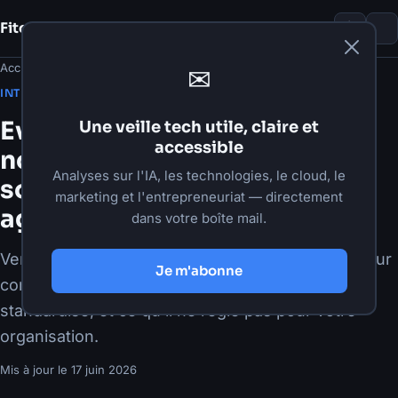
Fito Damour
Notes
Accueil
›
Articles
›
Intelligence artificielle
✉
·
17 juin 2026
·
7 min de lecture
INTELLIGENCE ARTIFICIELLE
Eve de Vercel : ce que le
Une veille tech utile, claire et
accessible
nouveau framework open-
Analyses sur l'IA, les technologies, le cloud, le
source change pour vos
marketing et l'entrepreneuriat — directement
agents IA
dans votre boîte mail.
Vercel publie Eve, un framework open-source pour
Je m'abonne
construire des agents IA fiables. Ce qu'il
standardise, et ce qu'il ne règle pas pour votre
organisation.
Mis à jour le
17 juin 2026