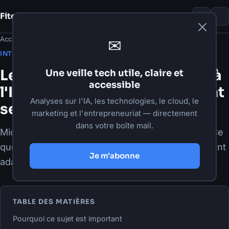
Fito Damour
Notes
Accueil
›
Articles
›
Intelligence artificielle
✉
·
25 mai 2026
·
7 min de lecture
INTELLIGENCE ARTIFICIELLE
Les métiers les plus exposés à
Une veille tech utile, claire et
accessible
l'IA selon Microsoft : comment
Analyses sur l'IA, les technologies, le cloud, le
se préparer sans paniquer
marketing et l'entrepreneuriat — directement
dans votre boîte mail.
Microsoft classe 40 métiers très exposés à l'IA. Ce
que cela veut dire (et ne veut pas dire) et comment
Je m'abonne
adapter vos rôles et processus.
TABLE DES MATIÈRES
Pourquoi ce sujet est important