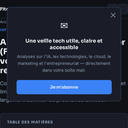
Fito Damour
Notes
Accueil
›
Articles
›
Intelligence artificielle
✉
·
2 juin 2026
·
6 min de lecture
INTELLIGENCE ARTIFICIELLE
AI Forward Deployed Engineer
Une veille tech utile, claire et
accessible
(FDE) : un nouveau rôle en
Analyses sur l'IA, les technologies, le cloud, le
vogue… mais l'AI Engineer
marketing et l'entrepreneuriat — directement
restera la vraie grande vague
dans votre boîte mail.
Comprendre le rôle de FDE en IA, ses avantages et
Je m'abonne
limites, et pourquoi la demande d'AI Engineers va
largement dominer les prochaines années.
TABLE DES MATIÈRES