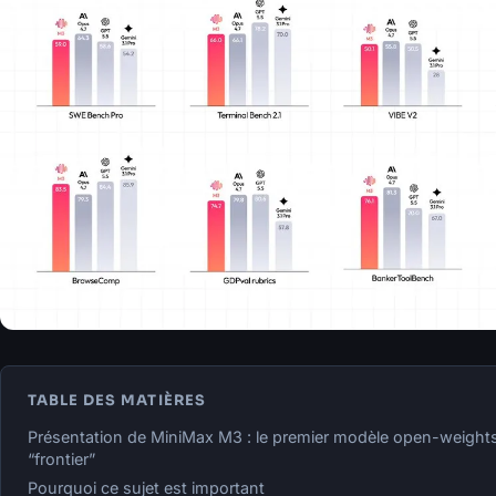
TABLE DES MATIÈRES
Présentation de MiniMax M3 : le premier modèle open-weights
“frontier”
Pourquoi ce sujet est important