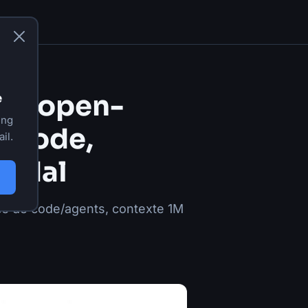
èle open-
e
ing
o code,
il.
modal
es de code/agents, contexte 1M