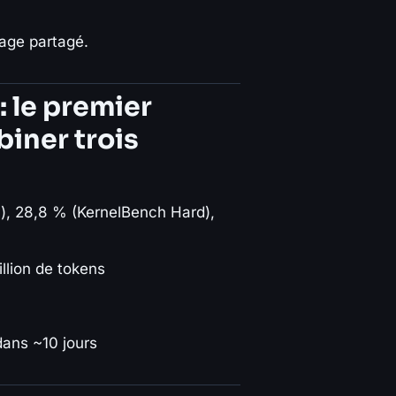
sage partagé.
 le premier
iner trois
), 28,8 % (KernelBench Hard),
illion de tokens
dans ~10 jours