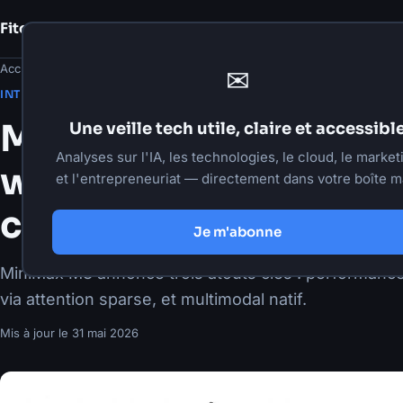
Fito Damour
Notes
Accueil
›
Articles
›
Intelligence artificielle
✉
·
31 mai 2026
·
5 min de lecture
INTELLIGENCE ARTIFICIELLE
MiniMax M3 : un mod
Une veille tech utile, claire et accessibl
Analyses sur l'IA, les technologies, le cloud, le market
weights qui vise le tri
et l'entrepreneuriat — directement dans votre boîte ma
contexte 1M et multi
Je m'abonne
MiniMax M3 annonce trois atouts clés : performanc
via attention sparse, et multimodal natif.
Mis à jour le
31 mai 2026