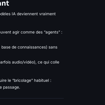
ant
odèles IA deviennent vraiment
peuvent agir comme des “agents” :
es, base de connaissances) sans
rfois audio/vidéo), ce qui colle
re le “bricolage” habituel :
ue passage.