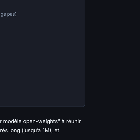
nge pas)
 modèle open-weights” à réunir
rès long (jusqu’à 1M), et