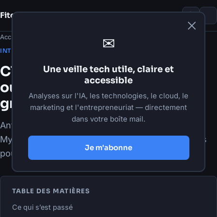
Fito Damour
Notes
Accueil
›
Articles
›
Intelligence artificielle
✉
·
9 juin 2026
·
9 min de lecture
INTELLIGENCE ARTIFICIELLE
Claude Fable 5 : Anthropic
Une veille tech utile, claire et
accessible
ouvre sa classe Mythos au
Analyses sur l'IA, les technologies, le cloud, le
grand public
marketing et l'entrepreneuriat — directement
dans votre boîte mail.
Anthropic lance Claude Fable 5, premier modèle
Mythos accessible au public. Lecture des impacts
Je m'abonne
pour les organisations et les développeurs.
TABLE DES MATIÈRES
Ce qui s’est passé