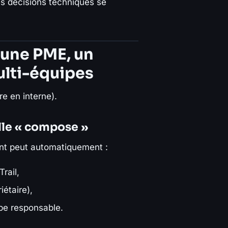
les décisions techniques se
 une PME, un
ulti-équipes
re en interne).
elle « compose »
nt peut automatiquement :
rail,
étaire),
ipe responsable.