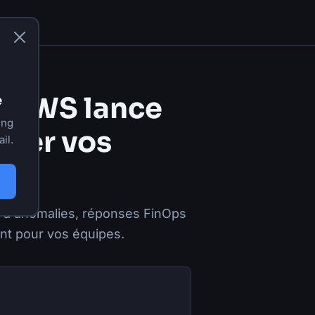
: AWS lance
e
ing
guer vos
il.
 d'anomalies, réponses FinOps
ent pour vos équipes.