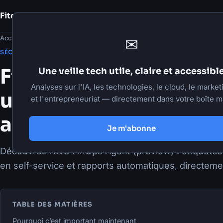
Fito Damour
Notes
Accueil
›
Articles
›
Sécurité & Cloud
✉
·
9 juin 2026
·
6 min de lecture
SÉCURITÉ & CLOUD
FinOps en temps réel 
Une veille tech utile, claire et accessibl
Analyses sur l'IA, les technologies, le cloud, le market
un agent pour investi
et l'entrepreneuriat — directement dans votre boîte ma
anomalies de coûts
Je m'abonne
Découvrez AWS FinOps Agent (preview) : enquêtes
en self-service et rapports automatiques, directem
TABLE DES MATIÈRES
Pourquoi c’est important maintenant